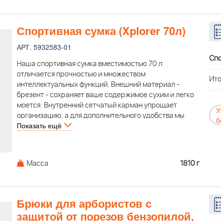
Спортивная сумка (Xplorer 70л)
АРТ. 5932583-01
Спо
Наша спортивная сумка вместимостью 70 л
отличается прочностью и множеством
Ито
интеллектуальных функций. Внешний материал -
брезент - сохраняет ваше содержимое сухим и легко
моется. Внутренний сетчатый карман упрощает
У
организацию, а для дополнительного удобства мы
б
Показать ещё
включили плечевые ремни и две дополнительные
сумки. Если вам нужно освободить обе руки, вы
можете носить сумку на спине благодаря съемным
лямкам.
Масса
1810 г
Брюки для арбористов с
защитой от порезов бензопилой,