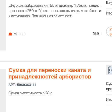
Шну
Шнур для забрасывания 55м, диаметр 1.75мм, предел
прочности 250 кг. Уретановое покрытие для стойкости
Ито
к истиранию. Повышенная заметность
У
Масса
159 г
б
Сумка для переноски каната и
принадлежностей арбористов
Сум
АРТ. 5969363-11
при
Сумка вместимостью 28 л
Ито