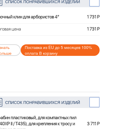
СПИСОК ПОНРАВИВШИХСЯ ИЗДЕЛИЙ
очный клин для арбористов 4”
1 731 Р
говая цена
1 731 Р
знать
Поставка из EU до 5 месяцев 100%
ольше
оплата В корзину
СПИСОК ПОНРАВИВШИХСЯ ИЗДЕЛИЙ
абин пластиковый, для компактных пил
40XP II / T435), для крепления к тросу и
3 711 Р