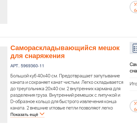
У
б
Самораскладывающийся мешок
для снаряжения
Са
АРТ. 5969360-11
сн
Большой куб 40х40 см. Предотвращает запутывание
каната и сохраняет канат чистым. Легко складывается
Ито
до треугольника 20х40 см. 2 внутренних кармана для
разделения груза. Внутренний ремешок с липучкой и
D-образное кольцо для быстрого извлечения конца
У
каната. 2 внешние угловые петли позволяют легко
б
Показать ещё
открывать. 4-стороннее эластичное дно, которое
расширяется при хранении, предотвращая
разрушение швов.