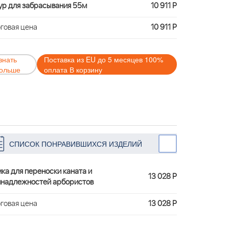
р для забрасывания 55м
10 911 Р
говая цена
10 911 Р
знать
Поставка из EU до 5 месяцев 100%
ольше
оплата В корзину
СПИСОК ПОНРАВИВШИХСЯ ИЗДЕЛИЙ
ка для переноски каната и
13 028 Р
надлежностей арбористов
говая цена
13 028 Р