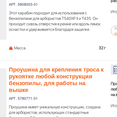
раб
АРТ. 5808003-01
Ито
Этот карабин подходит для использования с
бензопилами для арбористов T540XP II и T435. Он
проходит сквозь отверстия в ремне или вдоль лямок
У
оснастки и удерживается благодаря защелке.
б
Масса
32 г
Проушина для крепления троса к
рукоятке любой конструкции
бензопилы, для работы на
Про
вышке
люб
на 
АРТ. 5780771-01
Ито
Проушина имеет уникальную конструкцию, создана
для арбористов, использующих стандартные