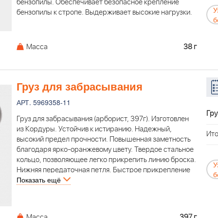
бензопилы. Обеспечивает безопасное крепление
У
бензопилы к стропе. Выдерживает высокие нагрузки.
б
Масса
38 г
Груз для забрасывания
АРТ. 5969358-11
Гру
Груз для забрасывания (арборист, 397г). Изготовлен
из Кордуры. Устойчив к истиранию. Надежный,
Ито
высокий предел прочности. Повышенная заметность
благодаря ярко-оранжевому цвету. Твердое стальное
кольцо, позволяющее легко прикрепить линию броска.
У
Нижняя передаточная петля. Быстрое прикрепление
б
Показать ещё
карабина.
Масса
397 г