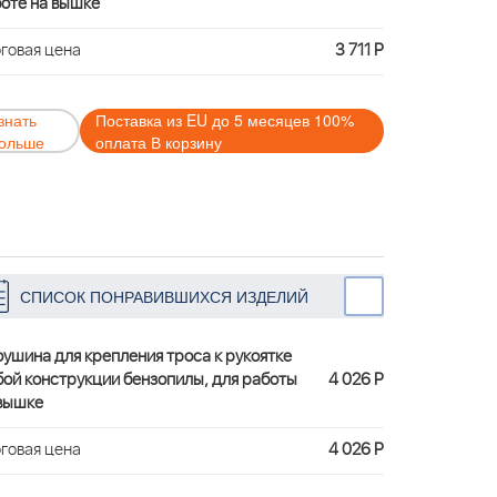
оте на вышке
говая цена
3 711 Р
знать
Поставка из EU до 5 месяцев 100%
ольше
оплата В корзину
СПИСОК ПОНРАВИВШИХСЯ ИЗДЕЛИЙ
ушина для крепления троса к рукоятке
ой конструкции бензопилы, для работы
4 026 Р
вышке
говая цена
4 026 Р