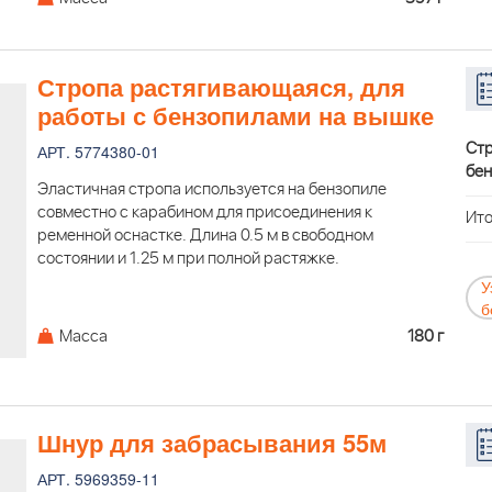
Стропа растягивающаяся, для
работы с бензопилами на вышке
Стр
АРТ. 5774380-01
бен
Эластичная стропа используется на бензопиле
совместно с карабином для присоединения к
Ито
ременной оснастке. Длина 0.5 м в свободном
состоянии и 1.25 м при полной растяжке.
У
б
Масса
180 г
Шнур для забрасывания 55м
АРТ. 5969359-11