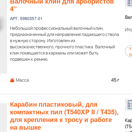
Валочный клин для арбористов
4”
Вал
АРТ. 5980357-01
Небольшой профессиональный валочный клин,
Ито
предназначенный для направления падающего ствола
в нужную сторону. Изготовлен из
высококачественного, прочного пластика. Валочный
У
клин помещается в карманы или может быть
б
подвешен к ремню.
Масса
45 г
Карабин пластиковый, для
компактных пил (T540XP II / T435),
для крепления к тросу и работе
Кар
на вышке
(T5