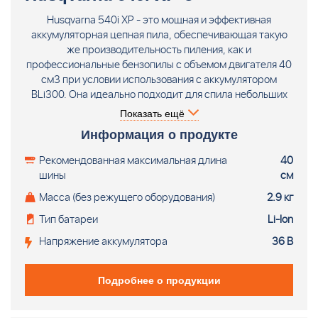
Husqvarna 540i XP - это мощная и эффективная
аккумуляторная цепная пила, обеспечивающая такую
же производительность пиления, как и
профессиональные бензопилы с объемом двигателя 40
см3 при условии использования с аккумулятором
BLi300. Она идеально подходит для спила небольших
деревьев, обеспечивая гладкие и ровные срезы.
Показать ещё
Аккумуляторная цепная пила Husqvarna 540i XP®
Информация о продукте
предназначена для профессиональных пользователей,
которые хотят иметь легкую, высокоэффективную
Рекомендованная максимальная длина
40
аккумуляторную цепную пилу. Эта цепная пила
шины
см
гарантирует наличие всех преимуществ
Масса (без режущего оборудования)
2.9 кг
аккумуляторной техники без снижения эффективности.
Поставляется без аккумулятора и зарядного
Тип батареи
Li-Ion
устройства.
Напряжение аккумулятора
36 В
Подробнее о продукции