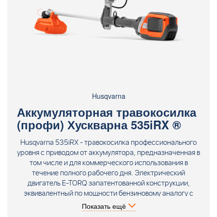
Husqvarna
Аккумуляторная травокосилка
(профи) Хускварна 535iRX ®
Husqvarna 535iRX - травокосилка профессионального
уровня с приводом от аккумулятора, предназначенная в
том числе и для коммерческого использования в
течение полного рабочего дня. Электрический
двигатель E-TORQ запатентованной конструкции,
эквивалентный по мощности бензиновому аналогу с
объемом цилиндра 35 см3, и диаметр вылета корда 45
Показать ещё
см обеспечивают высокий уровень