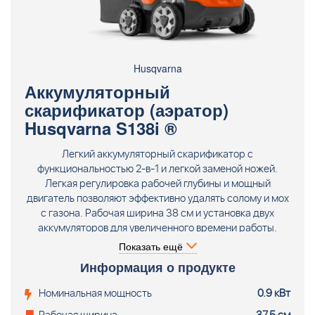
Husqvarna
Аккумуляторный
скарификатор (аэратор)
Husqvarna S138i ®
Легкий аккумуляторный скарификатор с
функциональностью 2-в-1 и легкой заменой ножей.
Легкая регулировка рабочей глубины и мощный
двигатель позволяют эффективно удалять солому и мох
с газона. Рабочая ширина 38 см и установка двух
аккумуляторов для увеличенного времени работы.
Компактный дизайн и складные рукоятки обеспечивают
Показать ещё
легкую транспортировку и хранение. Поставляется без
Информация о продукте
аккумулятора и зарядного устройства.
Номинальная мощность
0.9 кВт