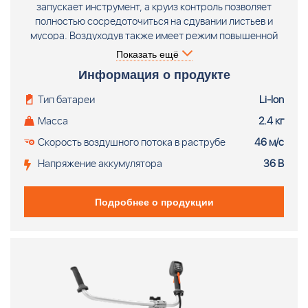
запускает инструмент, а круиз контроль позволяет
полностью сосредоточиться на сдувании листьев и
мусора. Воздуходув также имеет режим повышенной
производительности, который предоставляет Вам
Показать ещё
дополнительную мощность, когда это необходимо.
Информация о продукте
Аккумуляторный воздуходув HUSQVARNA 320iB Mark II ®
поставляется без аккумулятора и зарядного
Тип батареи
Li-Ion
устройства.
Масса
2.4 кг
Скорость воздушного потока в раструбе
46 м/с
Напряжение аккумулятора
36 В
Подробнее о продукции