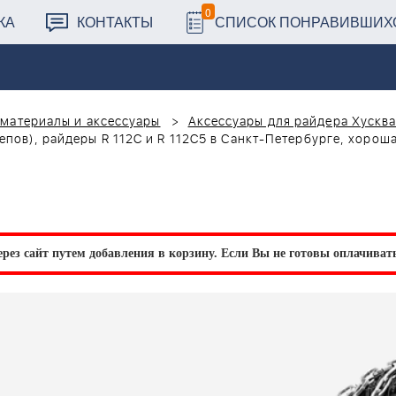
0
КА
КОНТАКТЫ
СПИСОК ПОНРАВИВШИХ
материалы и аксессуары
Аксессуары для райдера Хускв
епов), райдеры R 112C и R 112C5 в Санкт-Петербурге, хороша
рез сайт путем добавления в корзину.
Если Вы не готовы оплачивать 