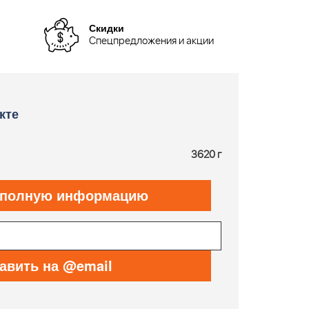
Скидки
Спецпредложения и акции
кте
3620 г
 полную информацию
авить на @email