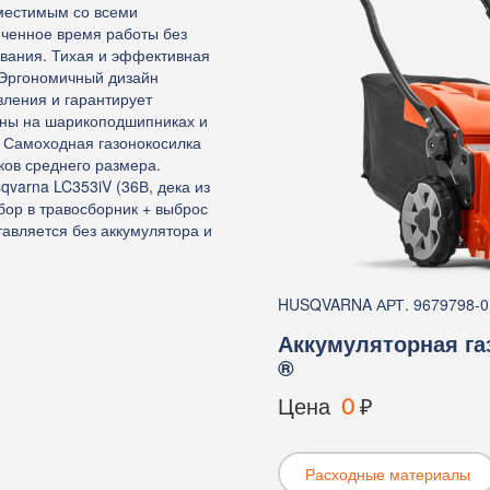
вместимым со всеми
иченное время работы без
ования. Тихая и эффективная
 Эргономичный дизайн
вления и гарантирует
ены на шарикоподшипниках и
. Самоходная газонокосилка
ков среднего размера.
varna LC353iV (36В, дека из
сбор в травосборник + выброс
тавляется без аккумулятора и
HUSQVARNA АРТ. 9679798-0
Аккумуляторная га
®
Цена
0
₽
Расходные материалы