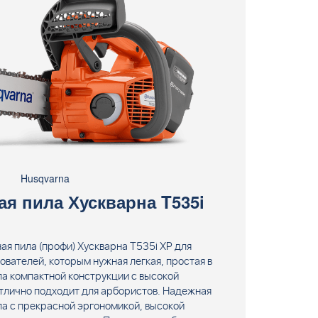
Husqvarna
я пила Хускварна T535i
ая пила (профи) Хускварна T535i XP для
вателей, которым нужная легкая, простая в
ла компактной конструкции с высокой
тлично подходит для арбористов. Надежная
ла с прекрасной эргономикой, высокой