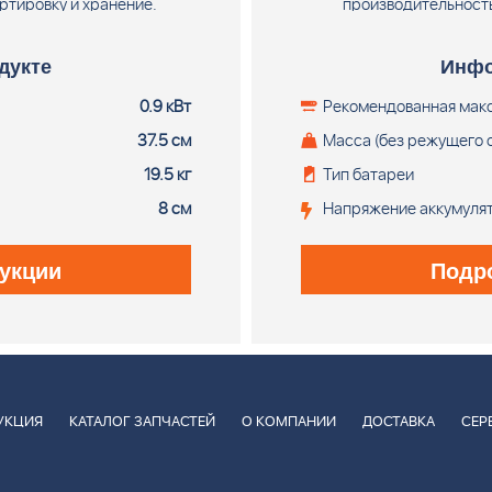
ртировку и хранение.
производительность
ядного устройства.
аккумулятора и зарядног
X-Precision 14", 0.325"
дукте
Инфо
0.325", Pix
0.9 кВт
Рекомендованная мак
37.5 см
Масса (без режущего 
19.5 кг
Тип батареи
8 см
Напряжение аккумуля
укции
Подр
УКЦИЯ
КАТАЛОГ ЗАПЧАСТЕЙ
О КОМПАНИИ
ДОСТАВКА
СЕР