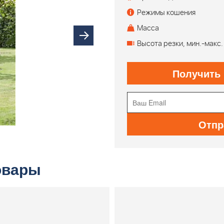
Режимы кошения
Масса
Высота резки, мин.-макс.
Получить
Отпр
овары