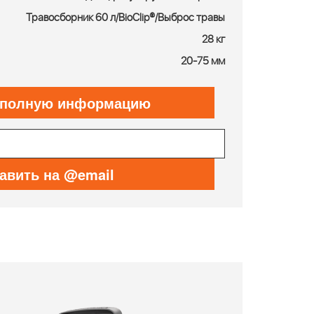
Травосборник 60 л/BioClip®/Выброс травы
28 кг
20-75 мм
 полную информацию
авить на @email