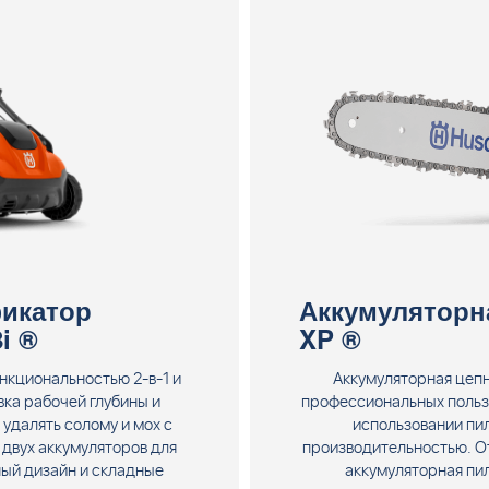
икатор
Аккумуляторна
i ®
XP ®
нкциональностью 2-в-1 и
Аккумуляторная цепн
вка рабочей глубины и
профессиональных пользо
удалять солому и мох с
использовании пи
 двух аккумуляторов для
производительностью. О
ный дизайн и складные
аккумуляторная пи