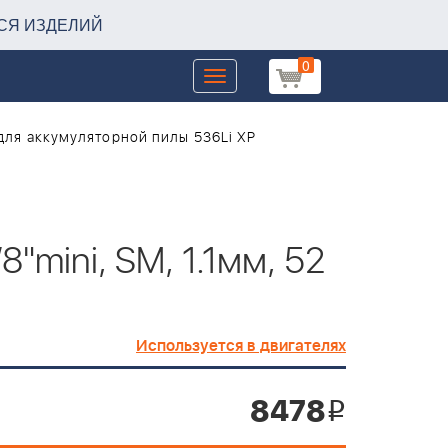
СЯ ИЗДЕЛИЙ
0
Toggle
navigation
, для аккумуляторной пилы 536Li XP
8"mini, SM, 1.1мм, 52
Используется в двигателях
8478
i