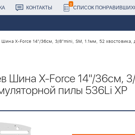
0
КА
КОНТАКТЫ
СПИСОК ПОНРАВИВШИХ
в Шина X-Force 14"/36см, 3/8"mini, SM, 1.1мм, 52 хвостовика
ев Шина X-Force 14"/36см, 3/
умуляторной пилы 536Li XP