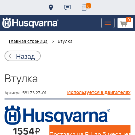
0
0
Toggle
navigation
Главная страница
Втулка
Назад
Втулка
Используется в двигателях
Артикул: 581 73 27-01
1554
i
Поставка из EU до 5 месяцев 