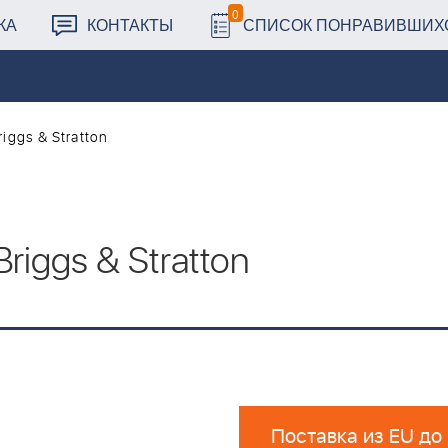
0
КА
КОНТАКТЫ
СПИСОК ПОНРАВИВШИХ
riggs & Stratton
 Briggs & Stratton
Поставка из EU до