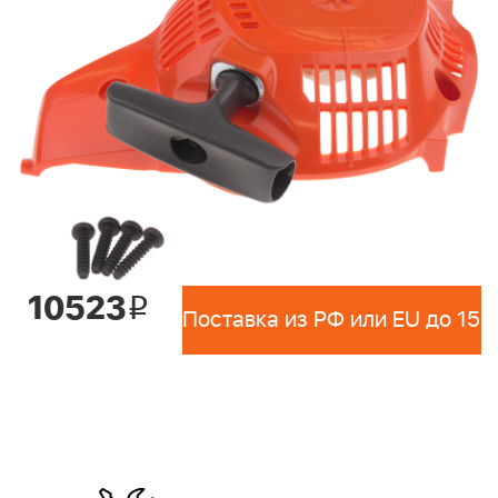
10523
i