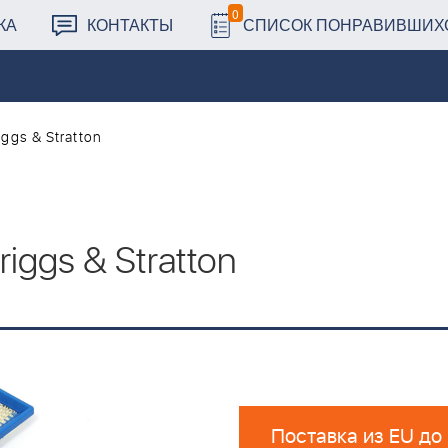
0
КА
КОНТАКТЫ
СПИСОК ПОНРАВИВШИХ
riggs & Stratton
Briggs & Stratton
Поставка из EU до