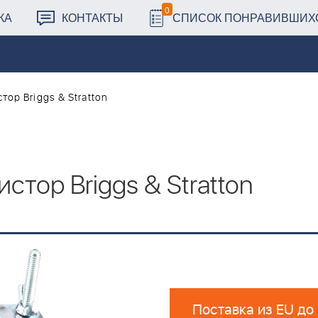
0
КА
КОНТАКТЫ
СПИСОК ПОНРАВИВШИХ
ор Briggs & Stratton
тор Briggs & Stratton
Поставка из EU до