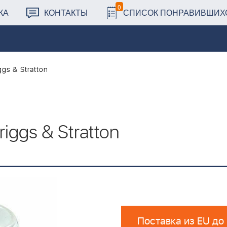
0
КА
КОНТАКТЫ
СПИСОК ПОНРАВИВШИХ
gs & Stratton
iggs & Stratton
Поставка из EU до