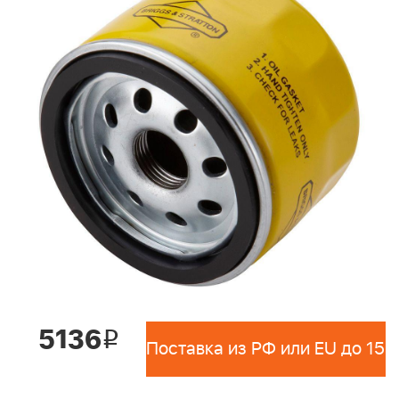
5136
i