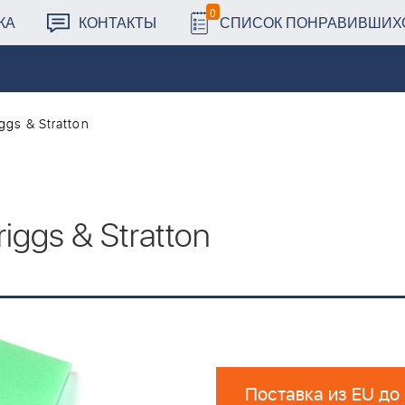
0
КА
КОНТАКТЫ
СПИСОК ПОНРАВИВШИХ
ggs & Stratton
riggs & Stratton
Поставка из EU до