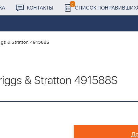
0
КА
КОНТАКТЫ
СПИСОК ПОНРАВИВШИХ
gs & Stratton 491588S
iggs & Stratton 491588S
До