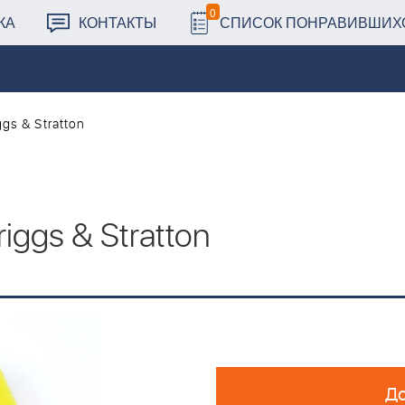
0
КА
КОНТАКТЫ
СПИСОК ПОНРАВИВШИХ
gs & Stratton
ggs & Stratton
До