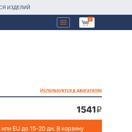
СЯ ИЗДЕЛИЙ
0
Toggle
navigation
Используется в двигателях
1541
i
Поставка из РФ или EU до 15-20 дн. В корзину