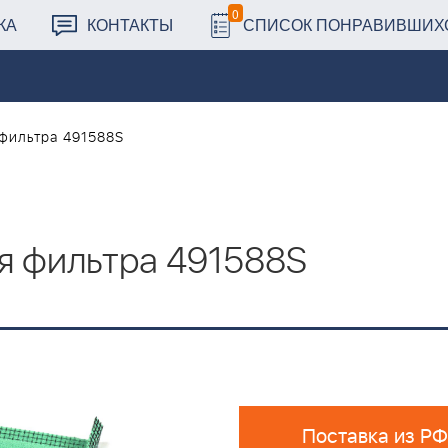
0
КА
КОНТАКТЫ
СПИСОК ПОНРАВИВШИХ
фильтра 491588S
я фильтра 491588S