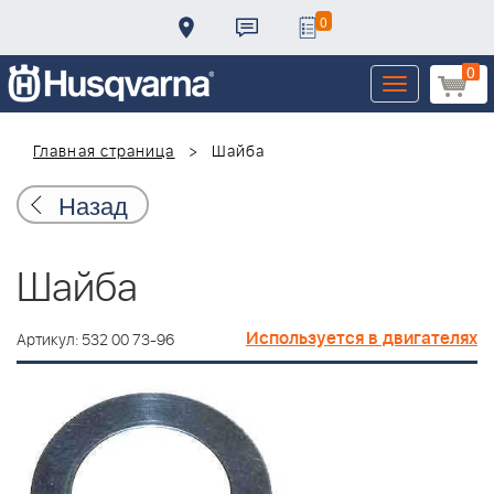
0
0
Toggle
navigation
Главная страница
Шайба
Назад
Шайба
Используется в двигателях
Артикул: 532 00 73-96