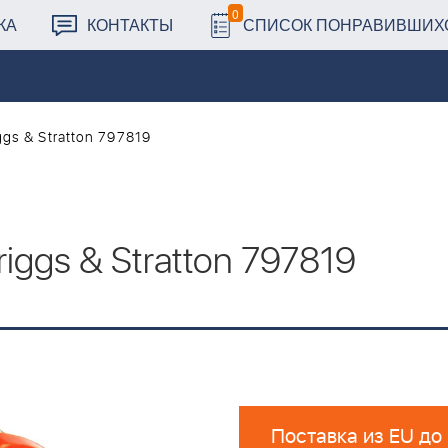
0
КА
КОНТАКТЫ
СПИСОК ПОНРАВИВШИХ
gs & Stratton 797819
ggs & Stratton 797819
Поставка из EU до