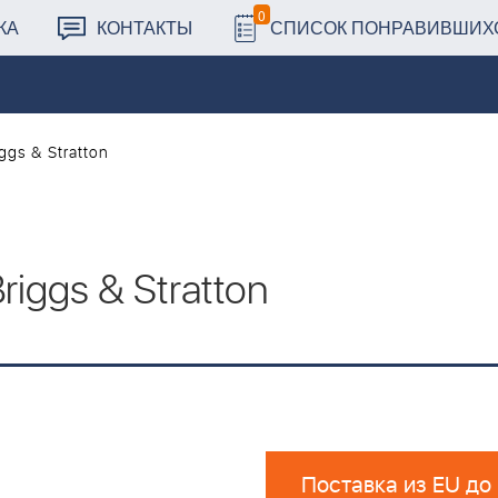
0
КА
КОНТАКТЫ
СПИСОК ПОНРАВИВШИХ
ggs & Stratton
iggs & Stratton
Поставка из EU до