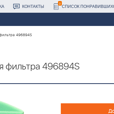
0
КА
КОНТАКТЫ
СПИСОК ПОНРАВИВШИХ
фильтра 496894S
я фильтра 496894S
До