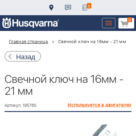
0
0
Toggle
navigation
Главная страница
Свечной ключ на 16мм - 21 мм
Назад
Свечной ключ на 16мм -
21 мм
Используется в двигателях
Артикул: 19576S