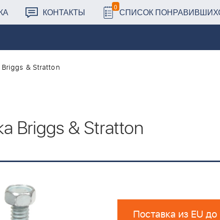
0
КА
КОНТАКТЫ
СПИСОК ПОНРАВИВШИХ
riggs & Stratton
 Briggs & Stratton
Поставка из EU до