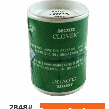
2848
i