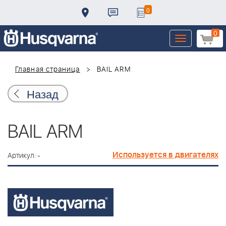
0
0
Toggle
navigation
Главная страница
BAIL ARM
Назад
BAIL ARM
Используется в двигателях
Артикул: -