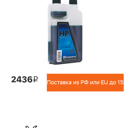
2436
i