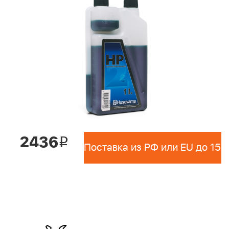
2436
i