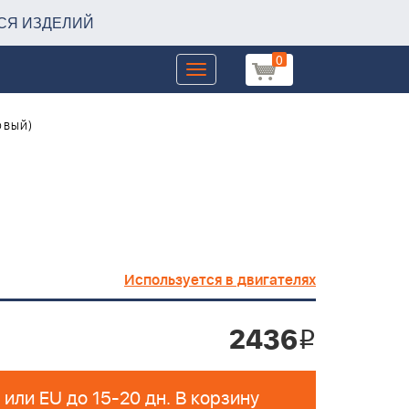
СЯ ИЗДЕЛИЙ
0
Toggle
navigation
овый)
Используется в двигателях
2436
i
Поставка из РФ или EU до 15-20 дн. В корзину