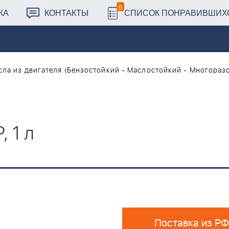
0
КА
КОНТАКТЫ
СПИСОК ПОНРАВИВШИХ
сла из двигателя (Бензостойкий - Маслостойкий - Многораз
, 1 л