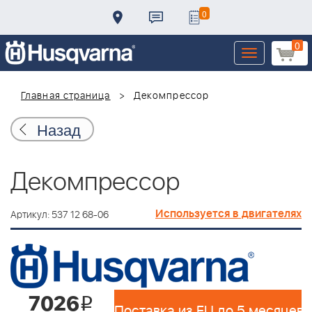
0
0
Toggle
navigation
Главная страница
Декомпрессор
Назад
Декомпрессор
Используется в двигателях
Артикул: 537 12 68-06
7026
i
Поставка из EU до 5 месяцев 