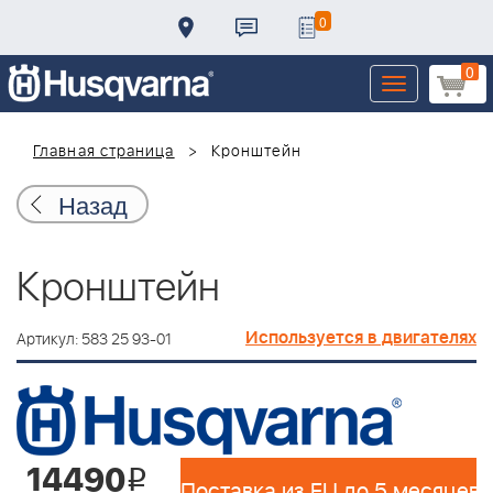
0
0
Toggle
navigation
Главная страница
Кронштейн
Назад
Кронштейн
Используется в двигателях
Артикул: 583 25 93-01
14490
i
Поставка из EU до 5 месяцев 