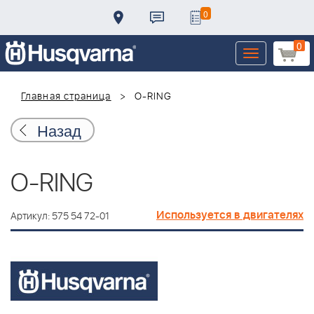
0
0
Toggle
navigation
Главная страница
O-RING
Назад
O-RING
Используется в двигателях
Артикул: 575 54 72-01