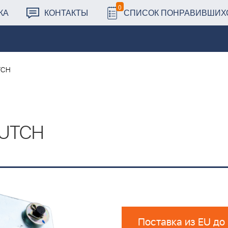
0
КА
КОНТАКТЫ
СПИСОК ПОНРАВИВШИХ
TCH
LUTCH
Поставка из EU до