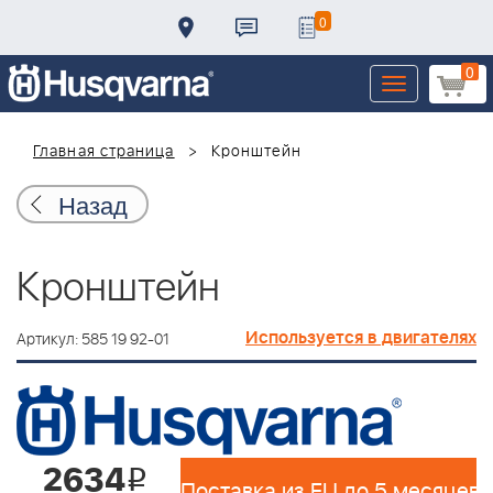
0
0
Toggle
navigation
Главная страница
Кронштейн
Назад
Кронштейн
Используется в двигателях
Артикул: 585 19 92-01
2634
i
Поставка из EU до 5 месяцев 