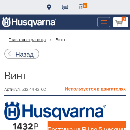
0
0
Toggle
navigation
Главная страница
Винт
Назад
Винт
Используется в двигателях
Артикул: 532 44 42-62
1432
i
Поставка из EU до 5 месяцев 