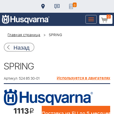
0
0
Toggle
navigation
Главная страница
SPRING
Назад
SPRING
Используется в двигателях
Артикул: 524 85 30-01
1113
i
Поставка из EU до 5 месяцев 