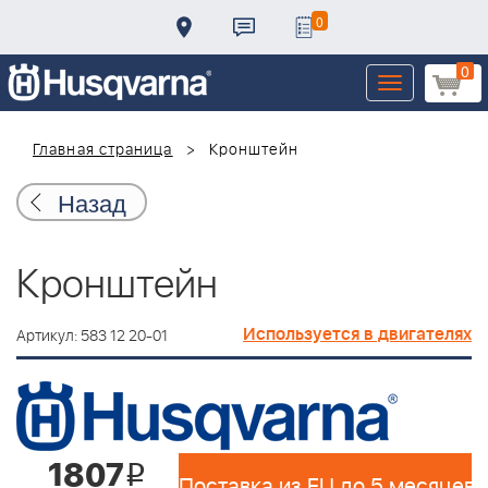
0
0
Toggle
navigation
Главная страница
Кронштейн
Назад
Кронштейн
Используется в двигателях
Артикул: 583 12 20-01
1807
i
Поставка из EU до 5 месяцев 