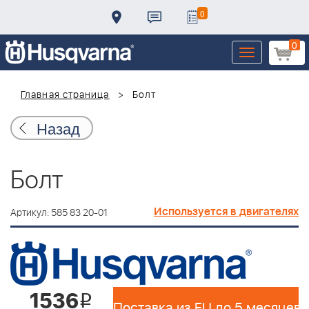
0
0
Toggle
navigation
Главная страница
Болт
Назад
Болт
Используется в двигателях
Артикул: 585 83 20-01
1536
i
Поставка из EU до 5 месяцев 