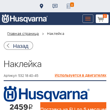
0
0
Toggle
navigation
Главная страница
Наклейка
Назад
Наклейка
Используется в двигателях
Артикул: 532 18 40-45
2459
i
Поставка из EU до 5 месяцев 