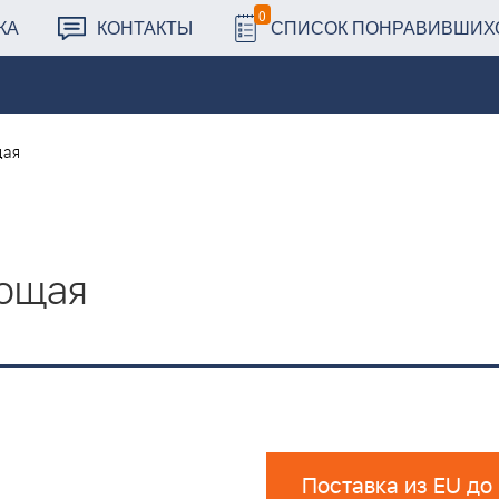
0
КА
КОНТАКТЫ
СПИСОК ПОНРАВИВШИХ
щая
ющая
Поставка из EU до