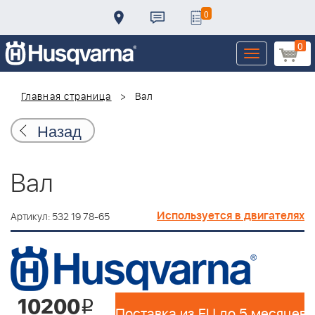
0
0
Toggle
navigation
Главная страница
Вал
Назад
Вал
Используется в двигателях
Артикул: 532 19 78-65
10200
i
Поставка из EU до 5 месяцев 