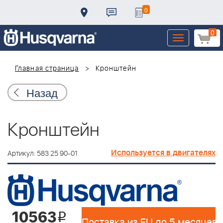
0
0
Toggle
navigation
Главная страница
Кронштейн
Назад
Кронштейн
Используется в двигателях
Артикул: 583 25 90-01
10563
i
Поставка из EU до 5 месяцев 