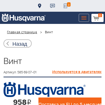
0
0
Toggle
navigation
Главная страница
Винт
Назад
Винт
Используется в двигателях
Артикул: 585 69 07-01
958
i
Поставка из EU до 5 месяцев 