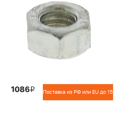
1086
i