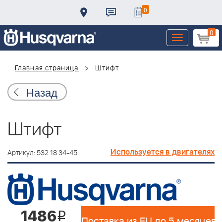
0
0
Toggle
navigation
Главная страница
Штифт
Назад
Штифт
Используется в двигателях
Артикул: 532 18 34-45
1486
i
Поставка из EU до 5 месяцев 