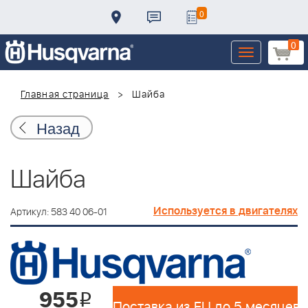
0
0
Toggle
navigation
Главная страница
Шайба
Назад
Шайба
Используется в двигателях
Артикул: 583 40 06-01
955
i
Поставка из EU до 5 месяцев 