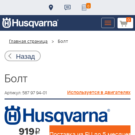
0
0
Toggle
navigation
Главная страница
Болт
Назад
Болт
Используется в двигателях
Артикул: 587 97 94-01
919
i
Поставка из EU до 5 месяцев 