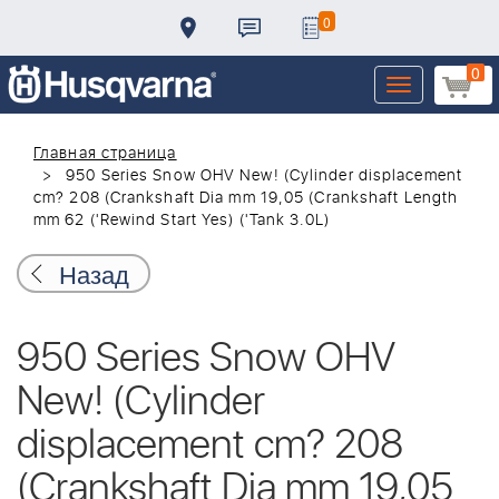
0
0
Toggle
navigation
Главная страница
950 Series Snow OHV New! (Cylinder displacement
cm? 208 (Crankshaft Dia mm 19,05 (Crankshaft Length
mm 62 ('Rewind Start Yes) ('Tank 3.0L)
Назад
950 Series Snow OHV
New! (Cylinder
displacement cm? 208
(Crankshaft Dia mm 19,05