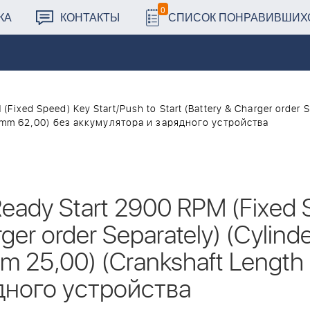
0
КА
КОНТАКТЫ
СПИСОК ПОНРАВИВШИХ
Fixed Speed) Key Start/Push to Start (Battery & Charger order S
h mm 62,00) без аккумулятора и зарядного устройства
eady Start 2900 RPM (Fixed 
arger order Separately) (Cylin
mm 25,00) (Crankshaft Lengt
дного устройства