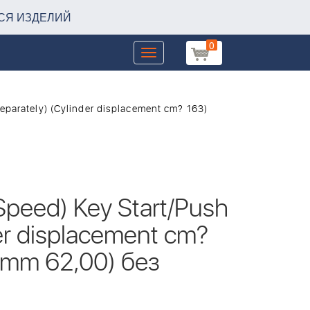
СЯ ИЗДЕЛИЙ
0
Toggle
navigation
eparately) (Cylinder displacement cm? 163)
Speed) Key Start/Push
der displacement cm?
h mm 62,00) без